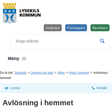
Invånare
Företagare
Besökare
Öppnas i
Sök
Meny
Du är här:
Startsida
Omsorg och stöd
Äldre
Hjälp i hemmet
Avlösning i
hemmet
Lyssna
Kontakt
Avlösning i hemmet