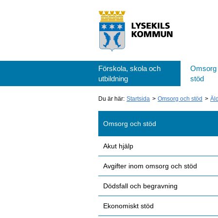
Förskola, skola och
Omsorg
utbildning
stöd
Du är här:
Startsida
Omsorg och stöd
Äl
Omsorg och stöd
Akut hjälp
Avgifter inom omsorg och stöd
Dödsfall och begravning
Ekonomiskt stöd