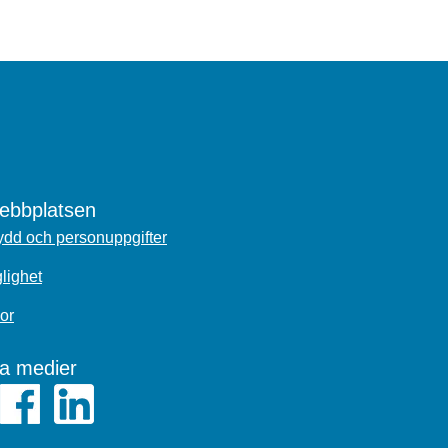
bbplatsen
dd och personuppgifter
glighet
or
la medier