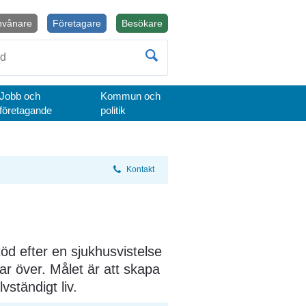
nvånare
Företagare
Besökare
Öppnas i nytt fönster.
Jobb och
Kommun och
företagande
politik
Kontakt
öd efter en sjukhusvistelse 
ar över. Målet är att skapa 
vständigt liv.