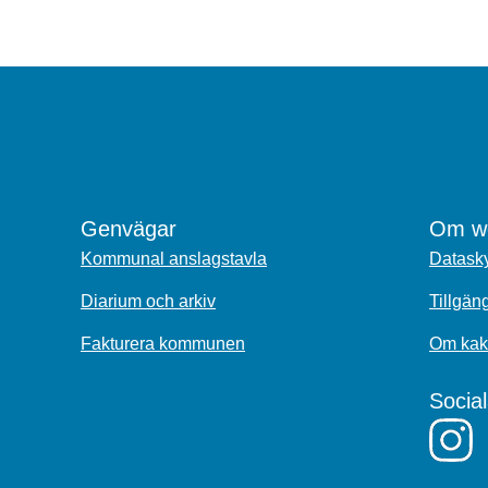
Genvägar
Om we
Kommunal anslagstavla
Datasky
Diarium och arkiv
Tillgän
Fakturera kommunen
Om kak
Socia