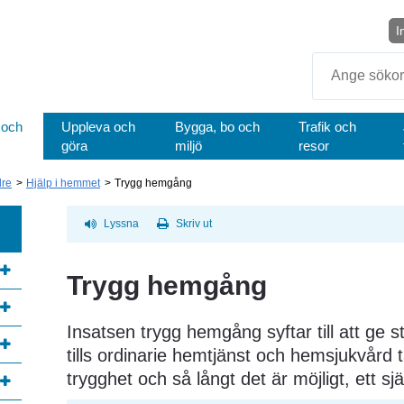
I
Sök
 och
Uppleva och
Bygga, bo och
Trafik och
göra
miljö
resor
dre
Hjälp i hemmet
Trygg hemgång
Lyssna
Skriv ut
Trygg hemgång
Insatsen trygg hemgång syftar till att ge st
tills ordinarie hemtjänst och hemsjukvård t
trygghet och så långt det är möjligt, ett själ