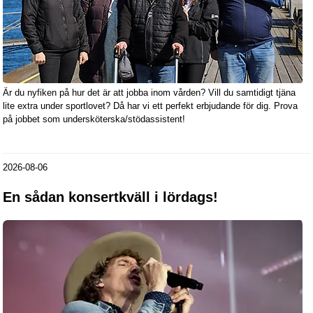
Är du nyfiken på hur det är att jobba inom vården? Vill du samtidigt tjäna
lite extra under sportlovet? Då har vi ett perfekt erbjudande för dig. Prova
på jobbet som undersköterska/stödassistent!
2026-08-06
En sådan konsertkväll i lördags!