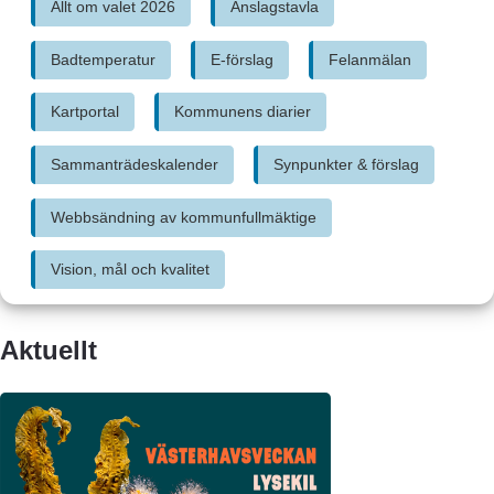
Allt om valet 2026
Anslagstavla
Länk till annan webbplats, öppna
Länk till an
Badtemperatur
E-förslag
Felanmälan
Länk till annan webbplats, 
Kartportal
Kommunens diarier
Sammanträdeskalender
Synpunkter & förslag
Länk till annan webbplats
Webbsändning av kommunfullmäktige
Vision, mål och kvalitet
Aktuellt