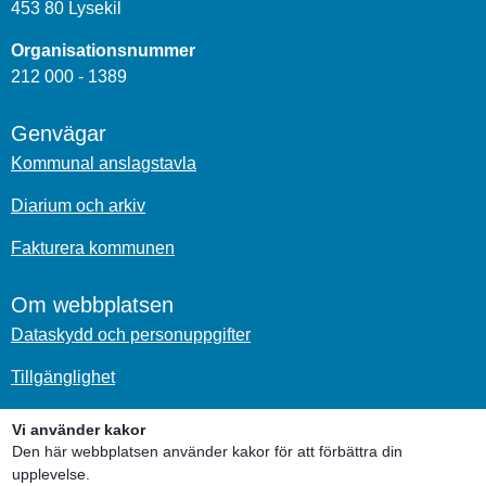
453 80 Lysekil
Organisationsnummer
212 000 - 1389
Genvägar
Kommunal anslagstavla
Diarium och arkiv
Fakturera kommunen
Om webbplatsen
Dataskydd och personuppgifter
Tillgänglighet
Om kakor
Vi använder kakor
Den här webbplatsen använder kakor för att förbättra din
Sociala medier
upplevelse.