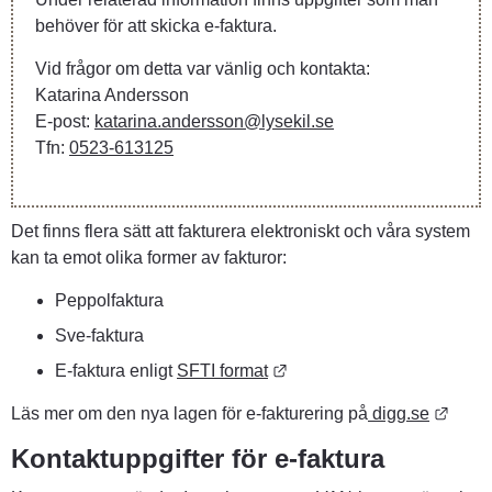
behöver för att skicka e-faktura.
Vid frågor om detta var vänlig och kontakta:
Katarina Andersson
E-post: 
katarina.andersson@lysekil.se
Tfn: 
0523-613125
Det finns flera sätt att fakturera elektroniskt och våra system 
kan ta emot olika former av fakturor: 
Peppolfaktura
Sve-faktura
Länk till annan webbplats.
E-faktura enligt 
SFTI format
Länk 
Läs mer om den nya lagen för e-fakturering på
 digg.se
Kontaktuppgifter för e-faktura