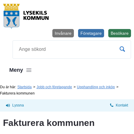
Invånare
Företagare
Besökare
Öppnas i
Sök
Meny
Du är här:
Startsida
Jobb och företagande
Upphandling och inköp
Fakturera kommunen
Lyssna
Kontakt
Fakturera kommunen