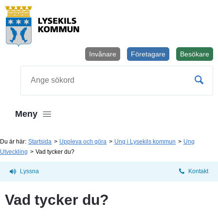
Invånare
Företagare
Besökare
Öppnas i
Sök
Meny
Du är här:
Startsida
Uppleva och göra
Ung i Lysekils kommun
Ung
Utveckling
Vad tycker du?
Lyssna
Kontakt
Vad tycker du?