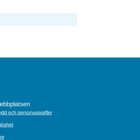
bbplatsen
dd och personuppgifter
glighet
or