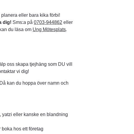
 planera eller bara kika förbi!
 dig! 
Sms:a på 
0703-944862
 eller 
 kan du läsa om 
Ung Mötesplats
. 
Länk till annan webbplats.
lp oss skapa tjejhäng som DU vill 
ntaktar vi dig!
j. Då kan du hoppa över namn och 
, yatzi eller kanske en blandning
 boka hos ett företag