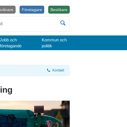
nvånare
Företagare
Besökare
Öppnas i nytt fönster.
Jobb och
Kommun och
företagande
politik
Kontakt
ing