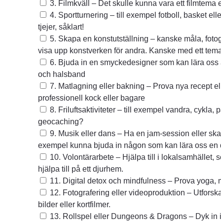
3. Filmkväll – Det skulle kunna vara ett filmtema 
4. Sportturnering – till exempel fotboll, basket ell
tjejer, såklart!
5. Skapa en konstutställning – kanske måla, fotog
visa upp konstverken för andra. Kanske med ett tem
6. Bjuda in en smyckedesigner som kan lära oss a
och halsband
7. Matlagning eller bakning – Prova nya recept el
professionell kock eller bagare
8. Friluftsaktiviteter – till exempel vandra, cykla,
geocaching?
9. Musik eller dans – Ha en jam-session eller ska
exempel kunna bjuda in någon som kan lära oss en
10. Volontärarbete – Hjälpa till i lokalsamhället, 
hjälpa till på ett djurhem.
11. Digital detox och mindfulness – Prova yoga, 
12. Fotografering eller videoproduktion – Utforsk
bilder eller kortfilmer.
13. Rollspel eller Dungeons & Dragons – Dyk in 