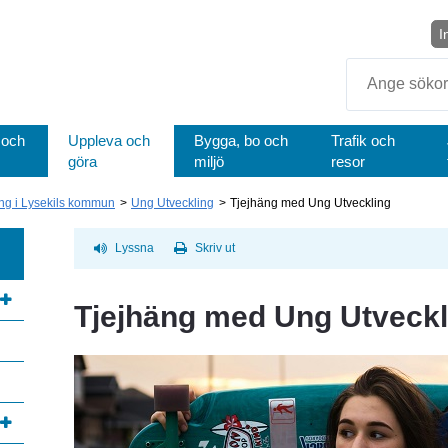
I
Sök
 och
Uppleva och
Bygga, bo och
Trafik och
göra
miljö
resor
ng i Lysekils kommun
Ung Utveckling
Tjejhäng med Ung Utveckling
Lyssna
Skriv ut
Tjejhäng med Ung Utveckl
annan webbplats, öppnas i nytt fönster.