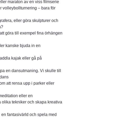
eller maraton av en viss filmserie
er volleybollturnering – bara för
rafera, eller göra skulpturer och
a?
tt göra till exempel fina örhängen
ler kanske bjuda in en
 paddla kajak eller gå på
pa en dansutmaning. Vi skulle till
 dans
som att rensa upp i parker eller
meditation eller en
a olika tekniker och skapa kreativa
i en fantasivärld och spela med