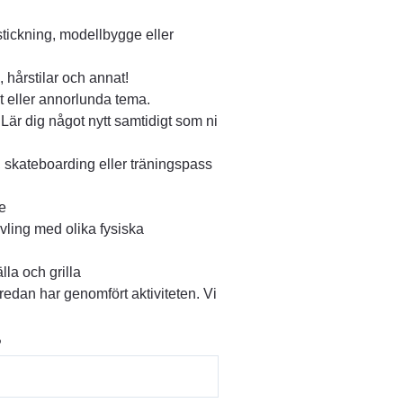
stickning, modellbygge eller
 hårstilar och annat!
gt eller annorlunda tema.
 Lär dig något nytt samtidigt som ni
, skateboarding eller träningspass
ne
vling med olika fysiska
älla och grilla
i redan har genomfört aktiviteten. Vi
?