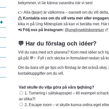
bekymmer, vi lär känna varandra när vi ses!
👉 Alla (tjejer) är välkomna – oavsett om du vill delta,
📩 
Kontakta oss om du vill veta mer eller engagera
kika in på Ung Mötesplats så kan vi berätta mer. Här
📲 
Följ oss på Instagram:
@ungilysekilskommun
💬 Har du förslag och idéer?
Vill du vara med och planera? Kom med idéer och hjä
gå på! 💬✨ Fyll i och skicka in formuläret nedan så ko
Om du bara vill ge tips och förslag är det också oke
kontaktuppgifter om du vill.
lats, öppnas i nytt fönster.
Vad skulle du vilja göra på våra tjejhäng?
Vad skulle du vilja göra på våra tjejhäng?
1. Turnering i sällskapsspel – till exempel schack
av olika?!
2. Escape room – vi skulle kunna ordna eget eller