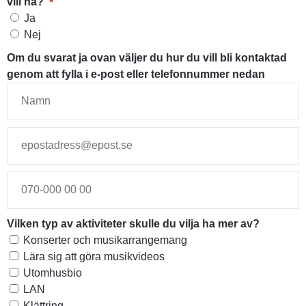
(obligatorisk)
vill ha?
*
Får vi kontakta dig om vi har frågor om de aktiviteter du vill ha?
Ja
Nej
Om du svarat ja ovan väljer du hur du vill bli kontaktad
genom att fylla i e-post eller telefonnummer nedan
Vilken typ av aktiviteter skulle du vilja ha mer av?
Vilken typ av aktiviteter skulle du vilja ha mer av?
Konserter och musikarrangemang
Lära sig att göra musikvideos
Utomhusbio
LAN
Klättring