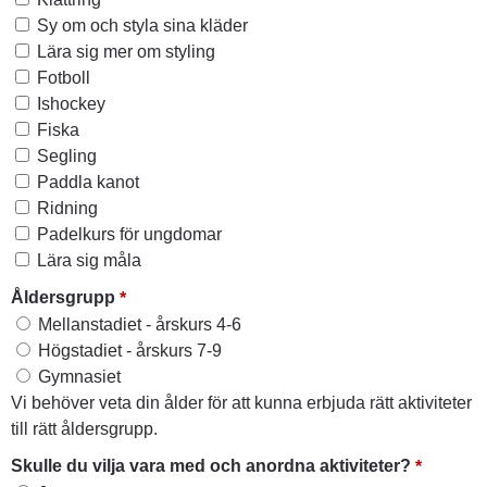
Sy om och styla sina kläder
Lära sig mer om styling
Fotboll
Ishockey
Fiska
Segling
Paddla kanot
Ridning
Padelkurs för ungdomar
Lära sig måla
(obligatorisk)
Åldersgrupp
*
Åldersgrupp
Mellanstadiet - årskurs 4-6
Högstadiet - årskurs 7-9
Gymnasiet
Vi behöver veta din ålder för att kunna erbjuda rätt aktiviteter
till rätt åldersgrupp.
(obligat
Skulle du vilja vara med och anordna aktiviteter?
*