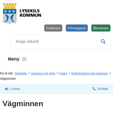
Invånare
Företagare
Besökare
Öppnas i
Sök
Meny
Du är här:
Startsida
Uppleva och göra
Kultur
Kulturhistoria och kulturarv
Vägminnen
Lyssna
Kontakt
Vägminnen