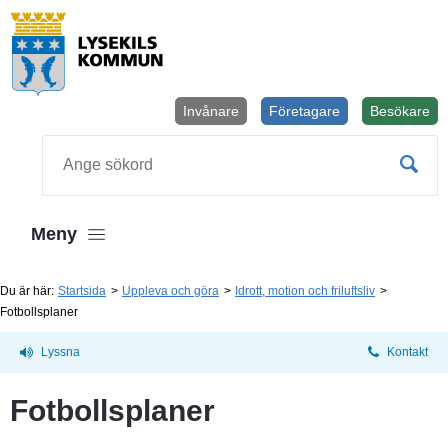
Invånare
Företagare
Besökare
Öppnas i
Sök
Meny
Du är här:
Startsida
Uppleva och göra
Idrott, motion och friluftsliv
Fotbollsplaner
Lyssna
Kontakt
Fotbollsplaner