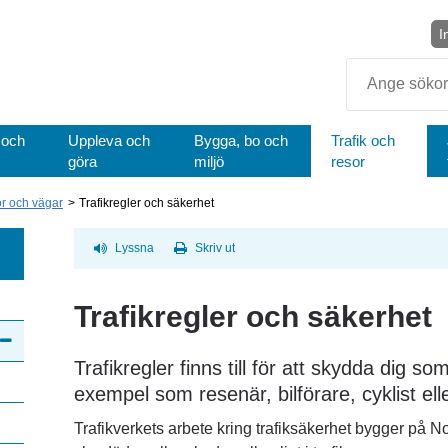
I
Sök
 och
Uppleva och
Bygga, bo och
Trafik och
göra
miljö
resor
r och vägar
Trafikregler och säkerhet
Lyssna
Skriv ut
Trafikregler och säkerhet
Trafikregler finns till för att skydda dig som r
exempel som resenär, bilförare, cyklist ell
Trafikverkets arbete kring trafiksäkerhet bygger på N