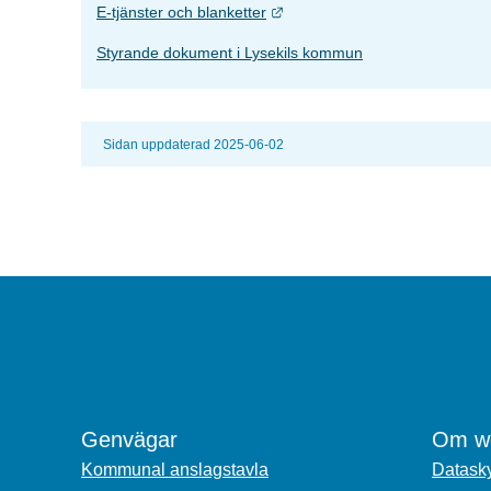
Länk till annan webbplats.
E-tjänster och blanketter
Styrande dokument i Lysekils kommun
Sidan uppdaterad 2025-06-02
Genvägar
Om we
Kommunal anslagstavla
Datasky