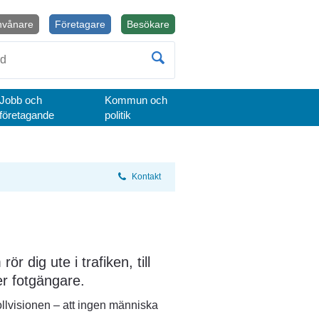
nvånare
Företagare
Besökare
Öppnas i nytt fönster.
Jobb och
Kommun och
företagande
politik
Kontakt
ör dig ute i trafiken, till 
er fotgängare.
ollvisionen – att ingen människa 