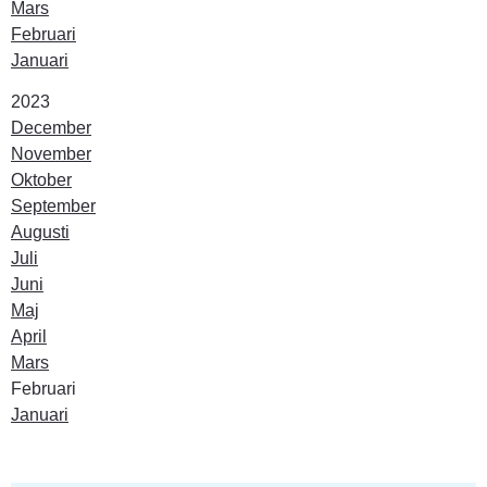
Mars
Februari
Januari
År:
2023
December
November
Oktober
September
Augusti
Juli
Juni
Maj
April
Mars
Februari
Januari