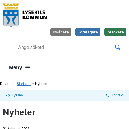
Invånare
Företagare
Besökare
Öppnas i
Sök
Meny
Du är här:
Startsida
Nyheter
Lyssna
Kontakt
Nyheter
21 februari 2023