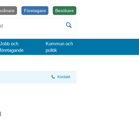
nvånare
Företagare
Besökare
Öppnas i nytt fönster.
Jobb och
Kommun och
företagande
politik
Kontakt
l