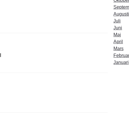
Oktobe
Septem
Augusti
Juli
Juni
Maj
April
Mars
l
Februar
Januari