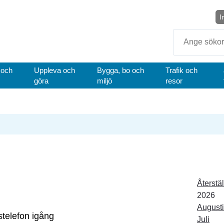
I
Sök
 och
Uppleva och
Bygga, bo och
Trafik och
göra
miljö
resor
Återstäl
År:
2026
Augusti
stelefon igång
Juli