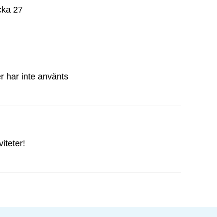
cka 27
 har inte använts
iteter!