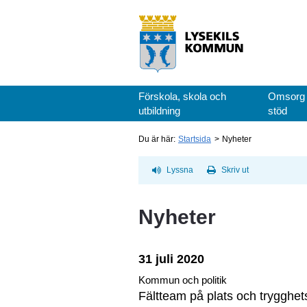
Förskola, skola och
Omsorg
utbildning
stöd
Du är här:
Startsida
Nyheter
Lyssna
Skriv ut
Nyheter
31 juli 2020
Kommun och politik
Fältteam på plats och trygghet