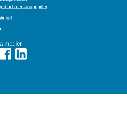
dd och personuppgifter
glighet
or
la medier