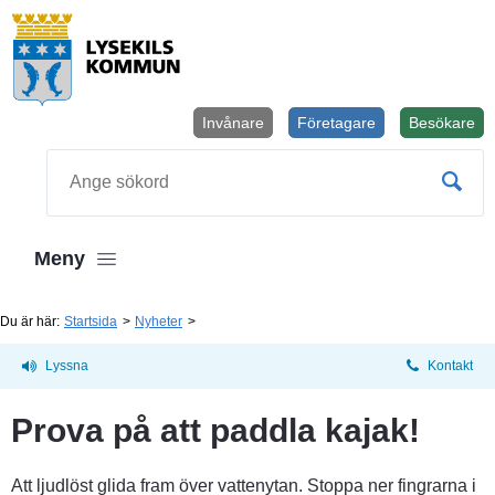
Invånare
Företagare
Besökare
Öppnas i
Sök
Meny
Du är här:
Startsida
Nyheter
Lyssna
Kontakt
Prova på att paddla kajak!
Att ljudlöst glida fram över vattenytan. Stoppa ner fingrarna i 