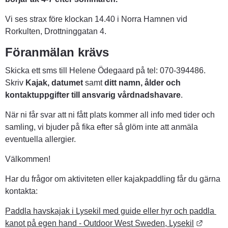
Vi ses strax före klockan 14.40 i Norra Hamnen vid 
Rorkulten, Drottninggatan 4.
Föranmälan krävs
Skicka ett sms till Helene Ödegaard på tel: 070-394486. 
Skriv 
Kajak, datumet
 samt 
ditt namn, ålder och 
kontaktuppgifter till ansvarig vårdnadshavare
.
När ni får svar att ni fått plats kommer all info med tider och 
samling, vi bjuder på fika efter så glöm inte att anmäla 
eventuella allergier.
Välkommen!
Har du frågor om aktiviteten eller kajakpaddling får du gärna 
kontakta:
Paddla havskajak i Lysekil med guide eller hyr och paddla 
Länk ti
kanot på egen hand - Outdoor West Sweden, Lysekil