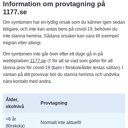
Information om provtagning på 
1177.se
Om symtomen har en tydlig orsak som du känner igen sedan 
tidigare, och inte kan antas bero på covid-19, behöver du 
inte stanna hemma. Sådana orsaker kan vara till exempel 
migrän eller allergi.
Om symtomen inte går över efter ett dygn gå in på 
Länk till annan webbplats.
webbplatsen 
1177.se
 för att se vad som gäller för att 
lämna prov för covid-19 (barn i förskoleålder testas sällan). I 
väntan på ditt provsvar bör du stanna hemma och undvika 
nära kontakt med andra.
Ålder, 
Provtagning
skolnivå
<6 år
Normalt inte aktuellt
(förskola)