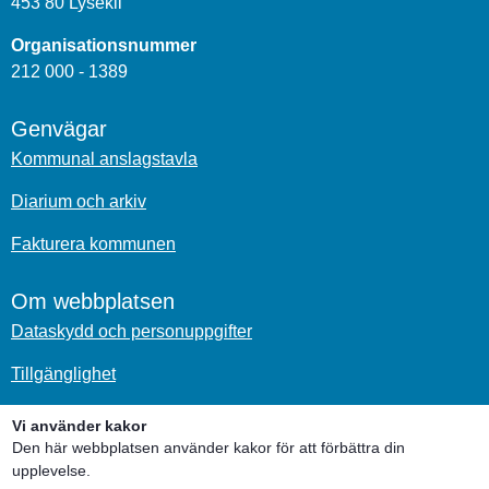
453 80 Lysekil
Organisationsnummer
212 000 - 1389
Genvägar
Kommunal anslagstavla
Diarium och arkiv
Fakturera kommunen
Om webbplatsen
Dataskydd och personuppgifter
Tillgänglighet
Om kakor
Vi använder kakor
Den här webbplatsen använder kakor för att förbättra din
upplevelse.
Sociala medier