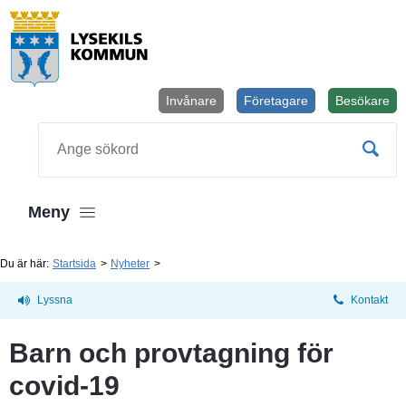
Invånare
Företagare
Besökare
Öppnas i
Sök
Meny
Du är här:
Startsida
Nyheter
Lyssna
Kontakt
Barn och provtagning för 
covid-19