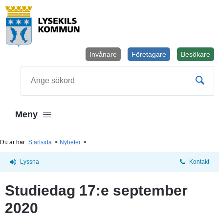
Invånare
Företagare
Besökare
Öppnas i
Sök
Meny
Du är här:
Startsida
Nyheter
Lyssna
Kontakt
Studiedag 17:e september 
2020