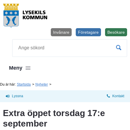
Invånare
Företagare
Besökare
Öppnas i
Sök
Meny
Du är här:
Startsida
Nyheter
Lyssna
Kontakt
Extra öppet torsdag 17:e 
september