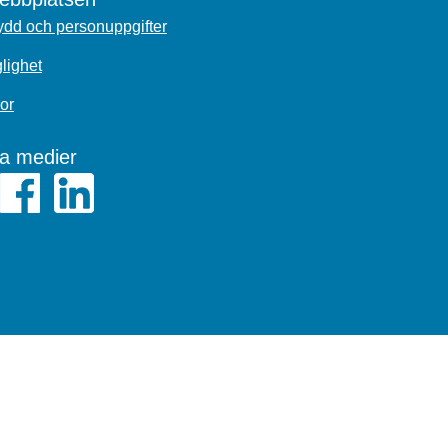
dd och personuppgifter
glighet
or
la medier