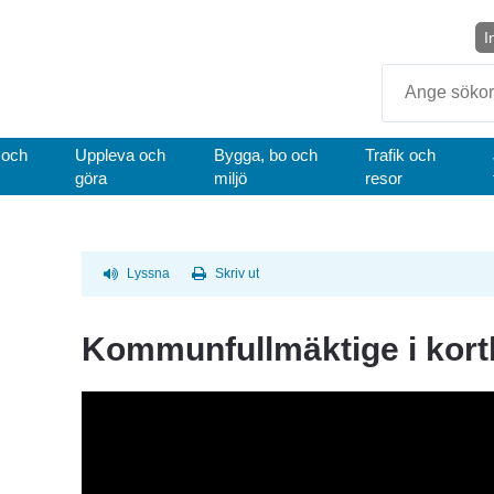
I
Sök
 och
Uppleva och
Bygga, bo och
Trafik och
göra
miljö
resor
Lyssna
Skriv ut
Kommunfullmäktige i kort