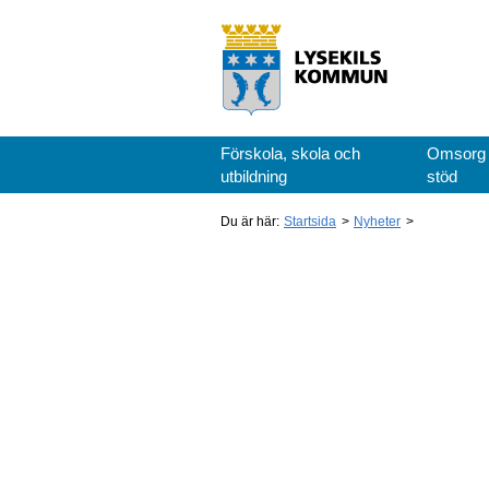
Förskola, skola och
Omsorg
utbildning
stöd
Du är här:
Startsida
Nyheter