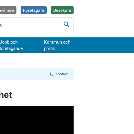
nvånare
Företagare
Besökare
Öppnas i nytt fönster.
Jobb och
Kommun och
företagande
politik
Kontakt
het