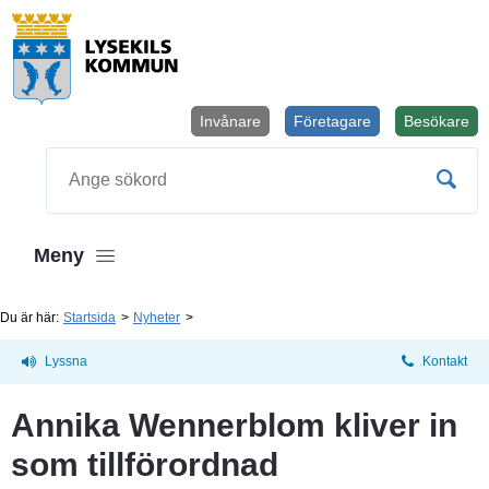
Invånare
Företagare
Besökare
Öppnas i
Sök
Meny
Du är här:
Startsida
Nyheter
Lyssna
Kontakt
Annika Wennerblom kliver in 
som tillförordnad 