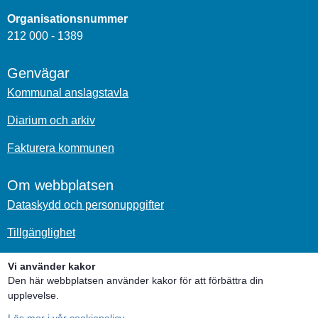
Organisationsnummer
212 000 - 1389
Genvägar
Kommunal anslagstavla
Diarium och arkiv
Fakturera kommunen
Om webbplatsen
Dataskydd och personuppgifter
Tillgänglighet
Om kakor
Vi använder kakor
Den här webbplatsen använder kakor för att förbättra din
Sociala medier
upplevelse.
Läs mer i vår cookiepolicy