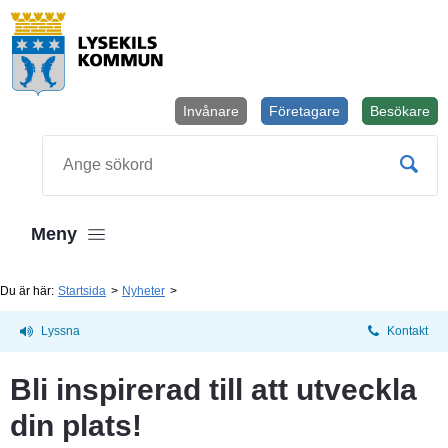
Invånare
Företagare
Besökare
Öppnas i
Sök
Meny
Du är här:
Startsida
Nyheter
Lyssna
Kontakt
Bli inspirerad till att utveckla 
din plats!