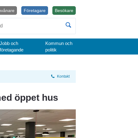
nvånare
Företagare
Besökare
Öppnas i nytt fönster.
Jobb och
Kommun och
företagande
politik
Kontakt
 med öppet hus