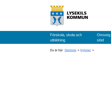
Förskola, skola och
Omsorg
utbildning
stöd
Du är här:
Startsida
Nyheter