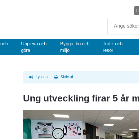
I
Sök
 och
Uppleva och
Bygga, bo och
Trafik och
göra
miljö
resor
Lyssna
Skriv ut
Ung utveckling firar 5 år