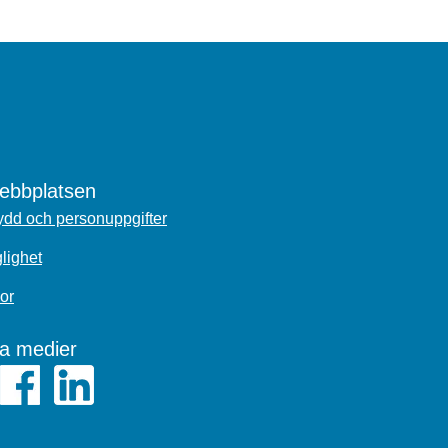
bbplatsen
dd och personuppgifter
glighet
or
la medier