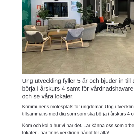
Ung utveckling fyller 5 år och bjuder in til
börja i årskurs 4 samt för vårdnadshavare
och se våra lokaler.
Kommunens mötesplats för ungdomar, Ung utveckling, fyl
tillsammans med dig som som ska börja i årskurs 4 
Kom och kolla hur vi har det. Lär känna oss som arbeta
lokaler - här finns verkligen något för alla!