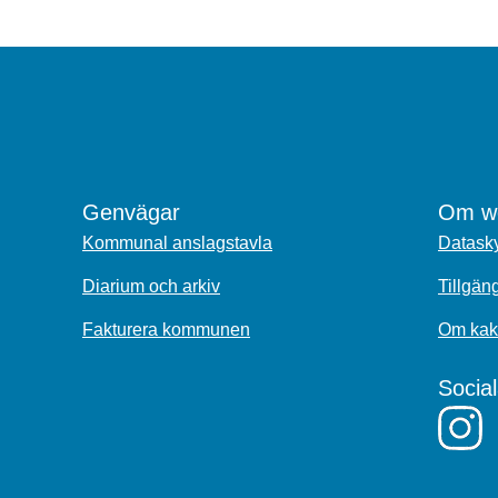
Genvägar
Om we
Kommunal anslagstavla
Datasky
Diarium och arkiv
Tillgän
Fakturera kommunen
Om kak
Socia