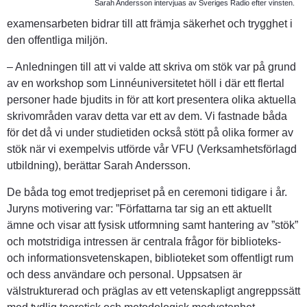
Sarah Andersson intervjuas av Sveriges Radio efter vinsten.
examensarbeten bidrar till att främja säkerhet och trygghet i 
den offentliga miljön.
– Anledningen till att vi valde att skriva om stök var på grund 
av en workshop som Linnéuniversitetet höll i där ett flertal 
personer hade bjudits in för att kort presentera olika aktuella 
skrivområden varav detta var ett av dem. Vi fastnade båda 
för det då vi under studietiden också stött på olika former av 
stök när vi exempelvis utförde vår VFU (Verksamhetsförlagd 
utbildning), berättar Sarah Andersson.
De båda tog emot tredjepriset på en ceremoni tidigare i år. 
Juryns motivering var: ”Författarna tar sig an ett aktuellt 
ämne och visar att fysisk utformning samt hantering av ”stök” 
och motstridiga intressen är centrala frågor för biblioteks- 
och informationsvetenskapen, biblioteket som offentligt rum 
och dess användare och personal. Uppsatsen är 
välstrukturerad och präglas av ett vetenskapligt angreppssätt 