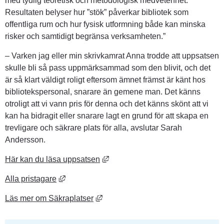
med tydlig teoretisk och metodologisk medvetenhet. 
Resultaten belyser hur ”stök” påverkar bibliotek som 
offentliga rum och hur fysisk utformning både kan minska 
risker och samtidigt begränsa verksamheten.”
– Varken jag eller min skrivkamrat Anna trodde att uppsatsen 
skulle bli så pass uppmärksammad som den blivit, och det 
är så klart väldigt roligt eftersom ämnet främst är känt hos 
bibliotekspersonal, snarare än gemene man. Det känns 
otroligt att vi vann pris för denna och det känns skönt att vi 
kan ha bidragit eller snarare lagt en grund för att skapa en 
trevligare och säkrare plats för alla, avslutar Sarah 
Andersson.
Länk till annan webbplats, öppnas
Här kan du läsa uppsatsen
Länk till annan webbplats, öppnas i nytt fönst
Alla pristagare
Länk till annan webbplats, öppnas i
Läs mer om Säkraplatser