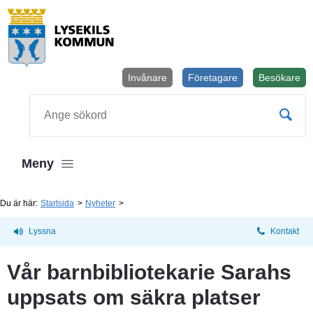
Invånare
Företagare
Besökare
Öppnas i
Sök
Meny
Du är här:
Startsida
Nyheter
Lyssna
Kontakt
Vår barnbibliotekarie Sarahs 
uppsats om säkra platser 