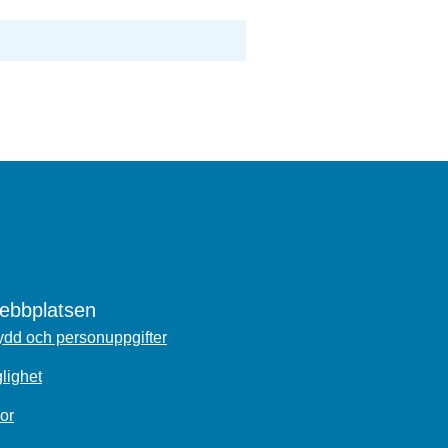
bbplatsen
dd och personuppgifter
glighet
or