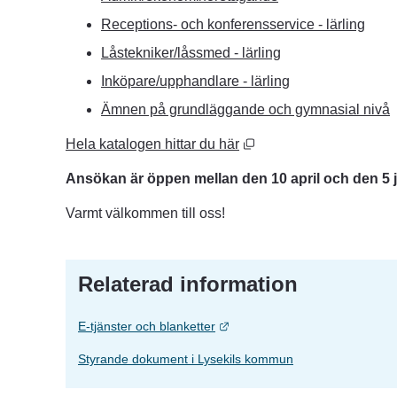
Receptions- och konferensservice - lärling
Låstekniker/låssmed - lärling
Inköpare/upphandlare - lärling
Ämnen på grundläggande och gymnasial nivå
Öppnas i nytt fönster.
Hela katalogen hittar du här
Ansökan är öppen mellan den 10 april och den 5 j
Varmt välkommen till oss!
Relaterad information
Länk till annan webbplats.
E-tjänster och blanketter
Styrande dokument i Lysekils kommun