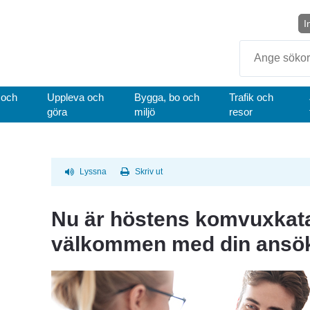
I
Sök
 och
Uppleva och
Bygga, bo och
Trafik och
göra
miljö
resor
Lyssna
Skriv ut
Nu är höstens komvuxkatal
välkommen med din ansö