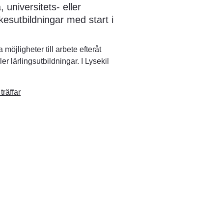
niversitets- eller 
kesutbildningar med start i 
möjligheter till arbete efteråt 
 lärlingsutbildningar. I Lysekil 
räffar