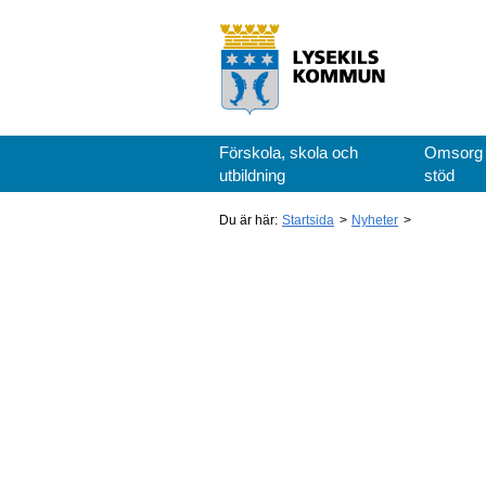
Förskola, skola och
Omsorg
utbildning
stöd
Du är här:
Startsida
Nyheter