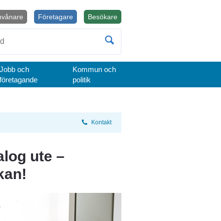
nvånare
Företagare
Besökare
Öppnas i nytt fönster.
Jobb och
Kommun och
företagande
politik
Kontakt
og ute – 
kan!