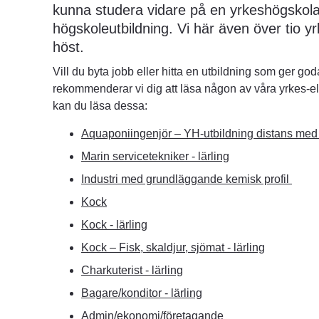
kunna studera vidare på en yrkeshögskola, u
högskoleutbildning. Vi här även över tio yr
höst.
Vill du byta jobb eller hitta en utbildning som ger goda 
rekommenderar vi dig att läsa någon av våra yrkes-eller
kan du läsa dessa:
Aquaponiingenjör – YH-utbildning distans med t
Marin servicetekniker - lärling
Industri med grundläggande kemisk profil 
Kock
Kock - lärling
Kock – Fisk, skaldjur, sjömat - lärling
Charkuterist - lärling
Bagare/konditor - lärling
Admin/ekonomi/företagande