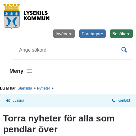
Invånare
Företagare
Besökare
Öppnas i
Sök
Meny
Du är här:
Startsida
Nyheter
Lyssna
Kontakt
Torra nyheter för alla som 
pendlar över 