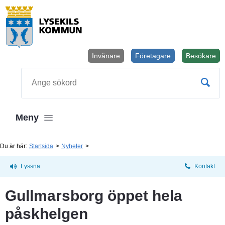
Invånare
Företagare
Besökare
Öppnas i
Sök
Meny
Du är här:
Startsida
Nyheter
Lyssna
Kontakt
Gullmarsborg öppet hela 
påskhelgen