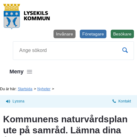
Invånare
Företagare
Besökare
Öppnas i
Sök
Meny
Du är här:
Startsida
Nyheter
Lyssna
Kontakt
Kommunens naturvårdsplan 
ute på samråd. Lämna dina 