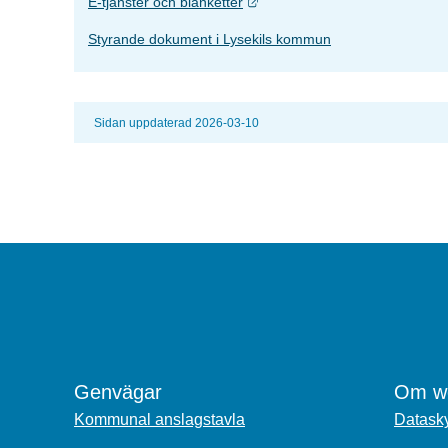
Länk till annan webbplats.
E-tjänster och blanketter
Styrande dokument i Lysekils kommun
Sidan uppdaterad 2026-03-10
Genvägar
Om we
Kommunal anslagstavla
Datasky