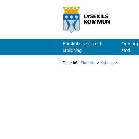
Förskola, skola och
Omsorg
utbildning
stöd
Du är här:
Startsida
Nyheter