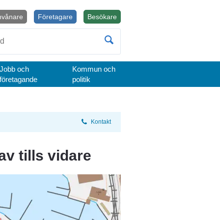
nvånare
Företagare
Besökare
Öppnas i nytt fönster.
Jobb och
Kommun och
företagande
politik
Kontakt
v tills vidare