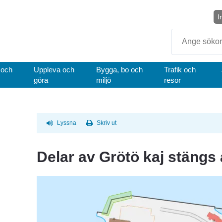
I
Sök
 och
Uppleva och
Bygga, bo och
Trafik och
göra
miljö
resor
Lyssna
Skriv ut
Delar av Grötö kaj stängs a