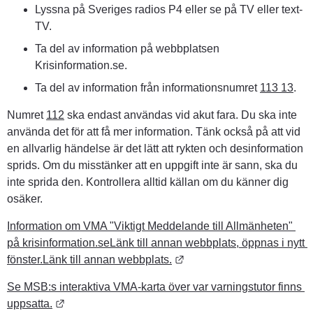
Lyssna på Sveriges radios P4 eller se på TV eller text-
TV.
Ta del av information på webbplatsen 
Krisinformation.se.
Ta del av information från informationsnumret 
113 13
.
Numret 
112
 ska endast användas vid akut fara. Du ska inte 
använda det för att få mer information. Tänk också på att vid 
en allvarlig händelse är det lätt att rykten och desinformation 
sprids. Om du misstänker att en uppgift inte är sann, ska du 
inte sprida den. Kontrollera alltid källan om du känner dig 
osäker.
Information om VMA "Viktigt Meddelande till Allmänheten" 
på krisinformation.seLänk till annan webbplats, öppnas i nytt 
Länk till annan webbplats.
fönster.Länk till annan webbplats.
Se MSB:s interaktiva VMA-karta över var varningstutor finns 
Länk till annan webbplats.
uppsatta.