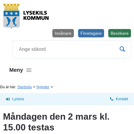
Invånare
Företagare
Besökare
Öppnas i
Sök
Meny
Du är här:
Startsida
Nyheter
Lyssna
Kontakt
Måndagen den 2 mars kl. 
15.00 testas 