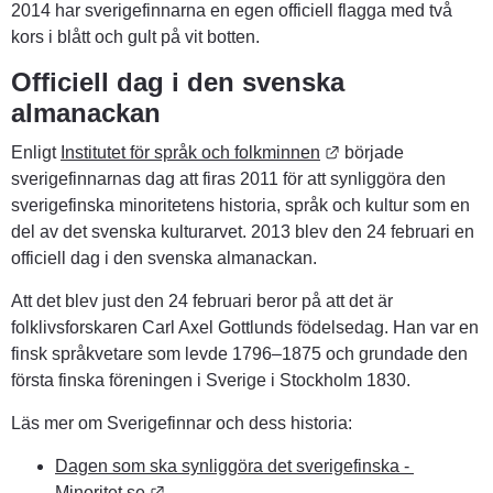
2014 har sverigefinnarna en egen officiell flagga med två 
kors i blått och gult på vit botten.
Officiell dag i den svenska 
almanackan
Länk till annan web
Enligt 
Institutet för språk och folkminnen
 började 
sverigefinnarnas dag att firas 2011 för att synliggöra den 
sverigefinska minoritetens historia, språk och kultur som en 
del av det svenska kulturarvet. 2013 blev den 24 februari en 
officiell dag i den svenska almanackan.
Att det blev just den 24 februari beror på att det är 
folklivsforskaren Carl Axel Gottlunds födelsedag. Han var en 
finsk språkvetare som levde 1796–1875 och grundade den 
första finska föreningen i Sverige i Stockholm 1830.
Läs mer om Sverigefinnar och dess historia:
Dagen som ska synliggöra det sverigefinska - 
Länk till annan webbplats.
Minoritet.se