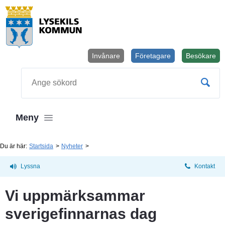
Invånare
Företagare
Besökare
Öppnas i
Sök
Meny
Du är här:
Startsida
Nyheter
Lyssna
Kontakt
Vi uppmärksammar 
sverigefinnarnas dag