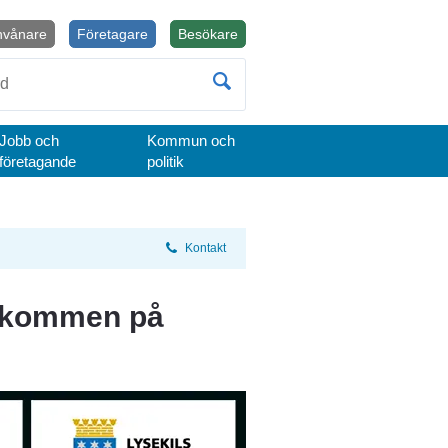
nvånare
Företagare
Besökare
Öppnas i nytt fönster.
Jobb och
Kommun och
företagande
politik
Kontakt
lkommen på 