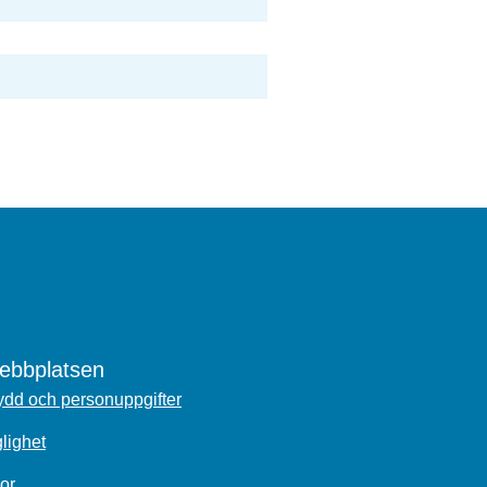
bbplatsen
dd och personuppgifter
glighet
or