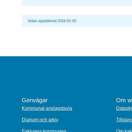
Sidan uppdaterad 2026-02-05
Genvägar
Om we
Kommunal anslagstavla
Datasky
Diarium och arkiv
Tillgän
Fakturera kommunen
Om kak