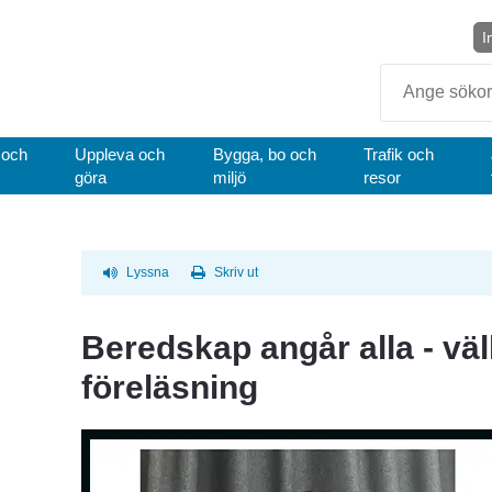
I
Sök
 och
Uppleva och
Bygga, bo och
Trafik och
göra
miljö
resor
Lyssna
Skriv ut
Beredskap angår alla - vä
föreläsning