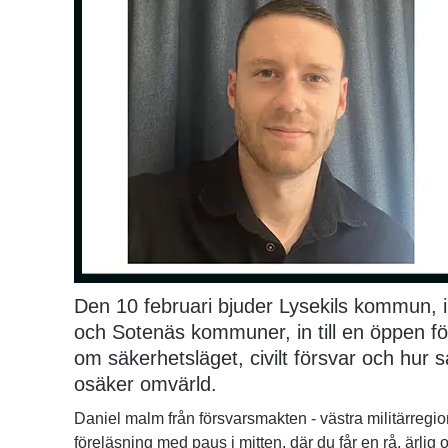
Den 10 februari bjuder Lysekils kommun,
och Sotenäs kommuner, in till en öppen fö
om säkerhetsläget, civilt försvar och hur s
osäker omvärld.
Daniel malm från försvarsmakten - västra militärregio
föreläsning med paus i mitten, där du får en rå, ärlig o