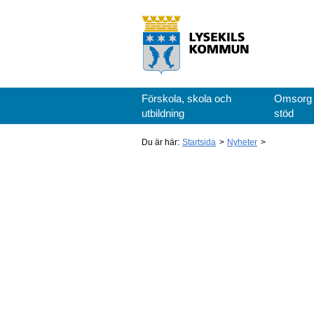
Förskola, skola och
Omsorg
utbildning
stöd
Du är här:
Startsida
Nyheter