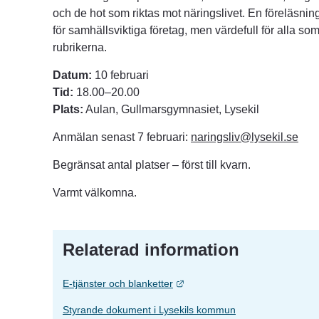
och de hot som riktas mot näringslivet. En föreläsning d
för samhällsviktiga företag, men värdefull för alla som
rubrikerna.
Datum:
 10 februari
Tid:
 18.00–20.00
Plats:
 Aulan, Gullmarsgymnasiet, Lysekil
Anmälan senast 7 februari: 
naringsliv@lysekil.se
 ⁠
Begränsat antal platser – först till kvarn.
Varmt välkomna.
Relaterad information
Länk till annan webbplats.
E-tjänster och blanketter
Styrande dokument i Lysekils kommun