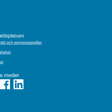
bbplatsen
dd och personuppgifter
glighet
or
la medier