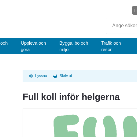
I
Sök
 och
Uppleva och
Bygga, bo och
Trafik och
göra
miljö
resor
Lyssna
Skriv ut
Full koll inför helgerna