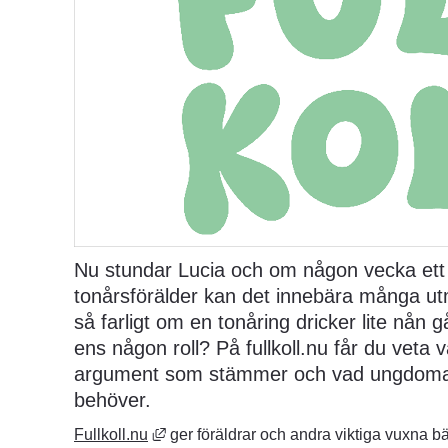
Nu stundar Lucia och om någon vecka ett l
tonårsförälder kan det innebära många utm
så farligt om en tonåring dricker lite nån g
ens någon roll? På fullkoll.nu får du veta v
argument som stämmer och vad ungdomarna 
behöver.
Länk till annan webbplats, öppnas i nytt 
Fullkoll.nu
 ger föräldrar och andra viktiga vuxna bä