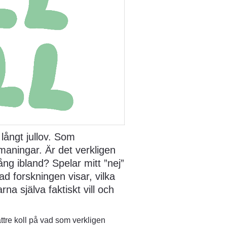
ångt jullov. Som 
aningar. Är det verkligen 
ång ibland? Spelar mitt ”nej” 
ad forskningen visar, vilka 
själva faktiskt vill och 
fönster.
ttre koll på vad som verkligen 