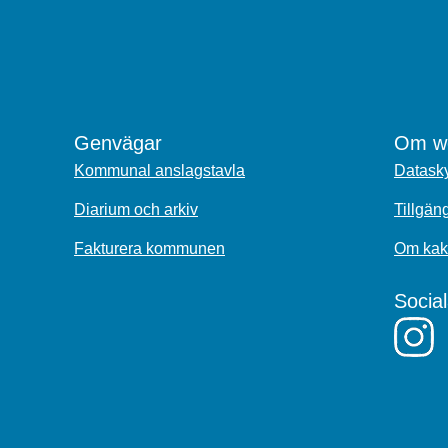
Genvägar
Om we
Kommunal anslagstavla
Datasky
Diarium och arkiv
Tillgän
Fakturera kommunen
Om kak
Socia