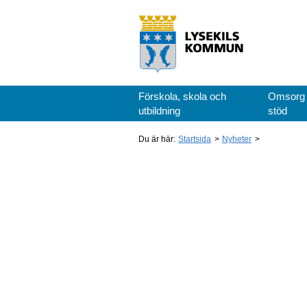
Förskola, skola och
Omsorg
utbildning
stöd
Du är här:
Startsida
Nyheter