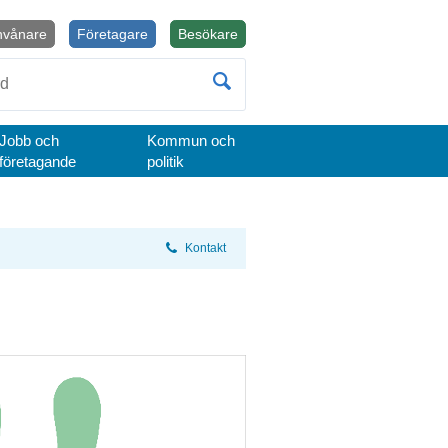
nvånare
Företagare
Besökare
Öppnas i nytt fönster.
Jobb och
Kommun och
företagande
politik
Kontakt