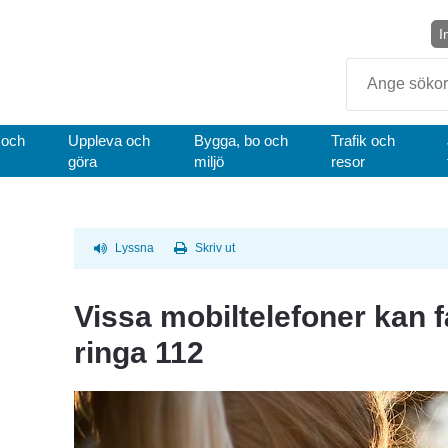
I
Sök
 och
Uppleva och
Bygga, bo och
Trafik och
göra
miljö
resor
Lyssna
Skriv ut
Vissa mobiltelefoner kan f
ringa 112