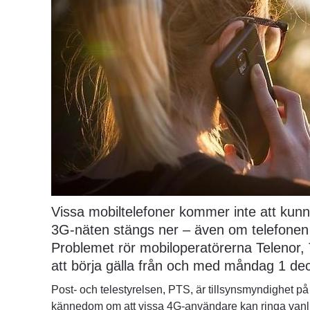
Vissa mobiltelefoner kommer inte att kunn
3G-näten stängs ner – även om telefonen
Problemet rör mobiloperatörerna Telenor,
att börja gälla från och med måndag 1 de
Post- och telestyrelsen, PTS, är tillsynsmyndighet på 
kännedom om att vissa 4G-användare kan ringa vanli