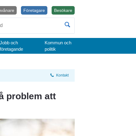
nvånare
Företagare
Besökare
Öppnas i nytt fönster.
Jobb och
Kommun och
företagande
politik
Kontakt
å problem att 