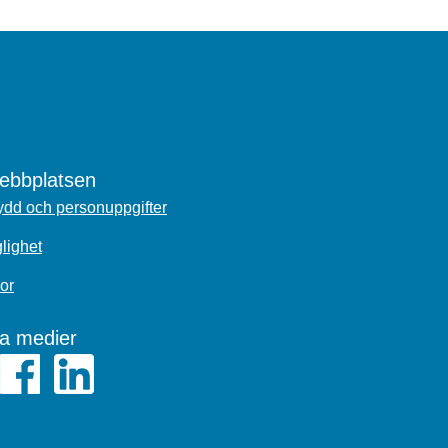
bbplatsen
dd och personuppgifter
glighet
or
la medier