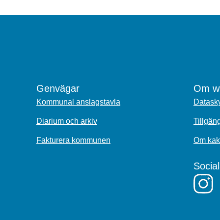
Genvägar
Om we
Kommunal anslagstavla
Datasky
Diarium och arkiv
Tillgän
Fakturera kommunen
Om kak
Socia