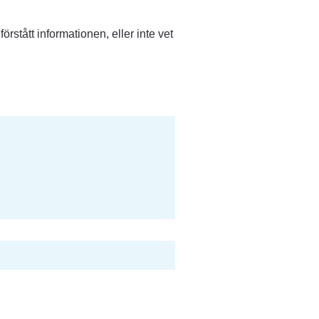
stått informationen, eller inte vet 
s, öppnas i nytt fönster.