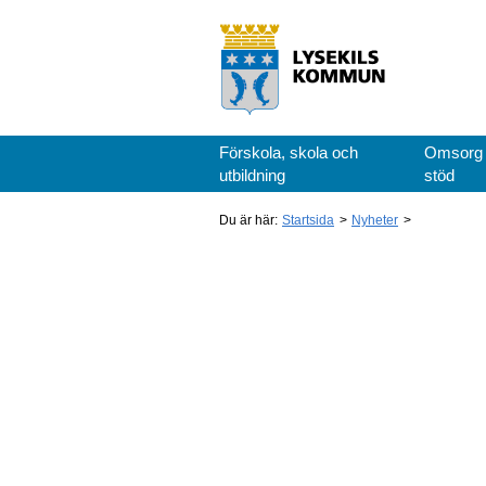
Förskola, skola och
Omsorg
utbildning
stöd
Du är här:
Startsida
Nyheter