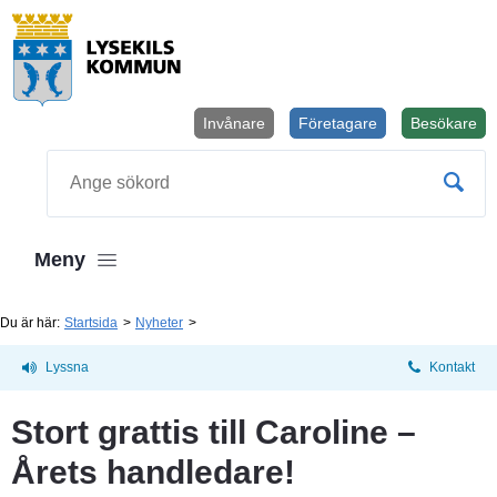
Invånare
Företagare
Besökare
Öppnas i
Sök
Meny
Du är här:
Startsida
Nyheter
Lyssna
Kontakt
Stort grattis till Caroline – 
Årets handledare!