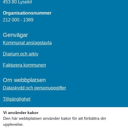
453 80 Lysekil
Organisationsnummer
212 000 - 1389
Genvägar
Kommunal anslagstavla
Diarium och arkiv
Fakturera kommunen
Om webbplatsen
Dataskydd och personuppgifter
Tillgänglighet
Om kakor
Vi använder kakor
Den här webbplatsen använder kakor för att förbättra din
Sociala medier
upplevelse.