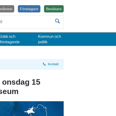
nvånare
Företagare
Besökare
Öppnas i nytt fönster.
Jobb och
Kommun och
företagande
politik
Kontakt
 onsdag 15 
useum