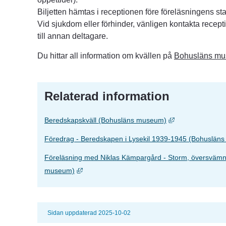
Biljetten hämtas i receptionen före föreläsningens sta
Vid sjukdom eller förhinder, vänligen kontakta recept
till annan deltagare.
Du hittar all information om kvällen på 
Bohusläns mu
Relaterad information
Länk till annan 
Beredskapskväll (Bohusläns museum)
Föredrag - Beredskapen i Lysekil 1939-1945 (Bohuslän
Föreläsning med Niklas Kämpargård - Storm, översvämn
Länk till annan webbplats, öppnas i nytt fönst
museum)
Sidan uppdaterad 2025-10-02