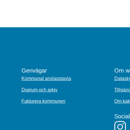
Genvägar
Om we
Kommunal anslagstavla
Datasky
Diarium och arkiv
Tillgän
Fakturera kommunen
Om kak
Socia