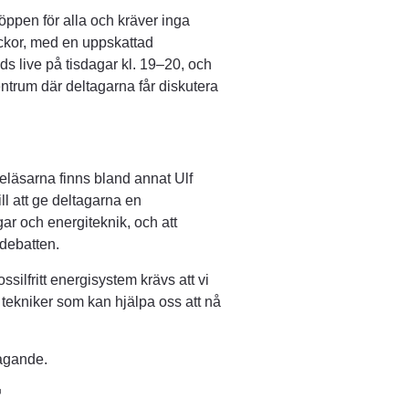
öppen för alla och kräver inga 
ckor, med en uppskattad 
s live på tisdagar kl. 19–20, och 
entrum där deltagarna får diskutera 
läsarna finns bland annat Ulf 
ll att ge deltagarna en 
ar och energiteknik, och att 
debatten.
ssilfritt energisystem krävs att vi 
ekniker som kan hjälpa oss att nå 
tagande.
Länk till annan webbplats, öppnas i nytt fönster.