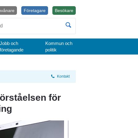
nvånare
Företagare
Besökare
Öppnas i nytt fönster.
Jobb och
Kommun och
företagande
politik
Kontakt
örståelsen för 
ing