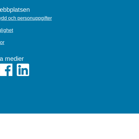
bbplatsen
dd och personuppgifter
glighet
or
la medier