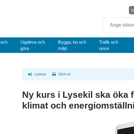
I
Sök
 och
Uppleva och
Bygga, bo och
Trafik och
göra
miljö
resor
Lyssna
Skriv ut
Ny kurs i Lysekil ska öka f
klimat och energiomställn