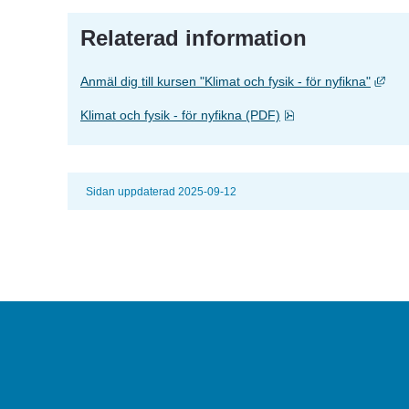
Relaterad information
Länk
Anmäl dig till kursen "Klimat och fysik - för nyfikna"
Pdf, 171.1 kB, öppna
Klimat och fysik - för nyfikna (PDF)
Sidan uppdaterad 2025-09-12