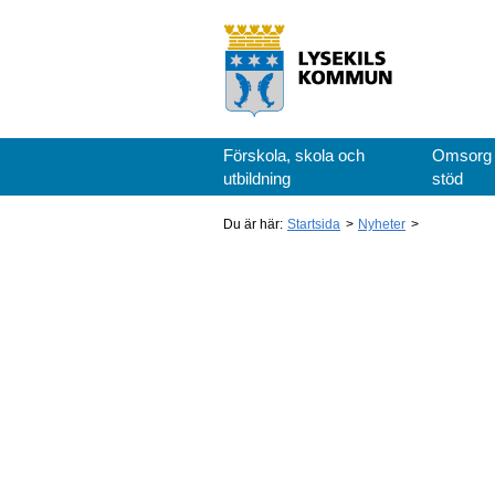
Förskola, skola och
Omsorg
utbildning
stöd
Du är här:
Startsida
Nyheter