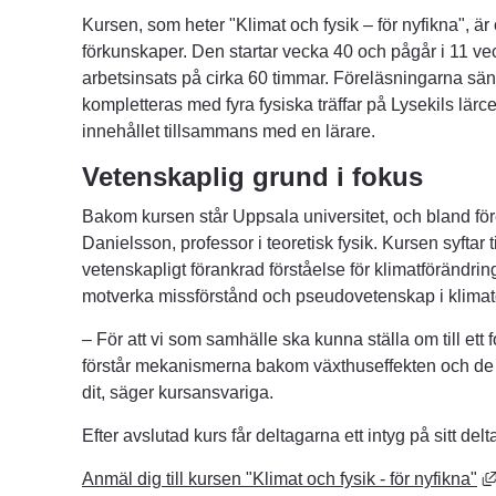
Kursen, som heter "Klimat och fysik – för nyfikna", är 
förkunskaper. Den startar vecka 40 och pågår i 11 ve
arbetsinsats på cirka 60 timmar. Föreläsningarna sänd
kompletteras med fyra fysiska träffar på Lysekils lärc
innehållet tillsammans med en lärare.
Vetenskaplig grund i fokus
Bakom kursen står Uppsala universitet, och bland före
Danielsson, professor i teoretisk fysik. Kursen syftar ti
vetenskapligt förankrad förståelse för klimatförändring
motverka missförstånd och pseudovetenskap i klimat
– För att vi som samhälle ska kunna ställa om till ett fo
förstår mekanismerna bakom växthuseffekten och de t
dit, säger kursansvariga.
Efter avslutad kurs får deltagarna ett intyg på sitt del
Anmäl dig till kursen "Klimat och fysik - för nyfikna"