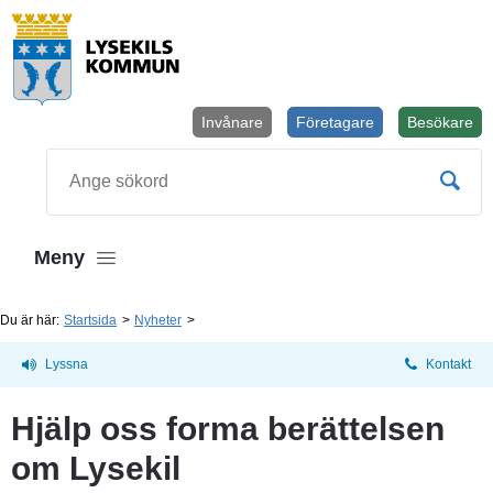
Invånare
Företagare
Besökare
Öppnas i
Sök
Meny
Du är här:
Startsida
Nyheter
Lyssna
Kontakt
Hjälp oss forma berättelsen 
om Lysekil