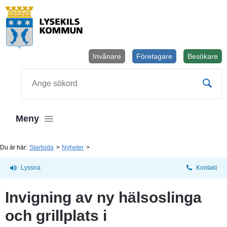
Invånare
Företagare
Besökare
Öppnas i
Sök
Meny
Du är här:
Startsida
Nyheter
Lyssna
Kontakt
Invigning av ny hälsoslinga 
och grillplats i 