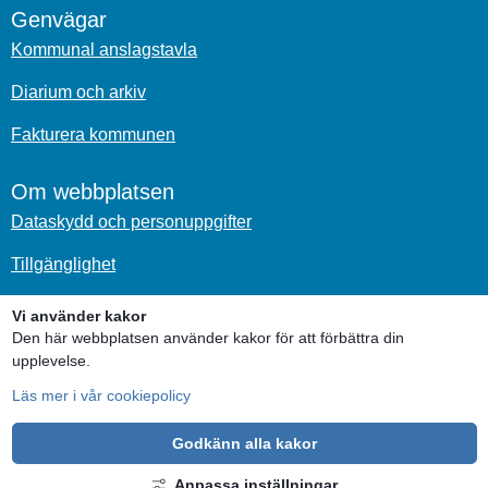
Genvägar
Kommunal anslagstavla
Diarium och arkiv
Fakturera kommunen
Om webbplatsen
Dataskydd och personuppgifter
Tillgänglighet
Om kakor
Vi använder kakor
Den här webbplatsen använder kakor för att förbättra din
Sociala medier
upplevelse.
Läs mer i vår cookiepolicy
Godkänn alla kakor
Anpassa inställningar