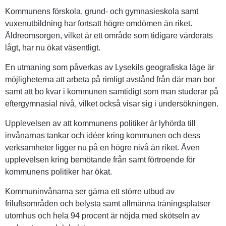
Kommunens förskola, grund- och gymnasieskola samt 
vuxenutbildning har fortsatt högre omdömen än riket. 
Äldreomsorgen, vilket är ett område som tidigare värderats 
lågt, har nu ökat väsentligt.
En utmaning som påverkas av Lysekils geografiska läge är 
möjligheterna att arbeta på rimligt avstånd från där man bor 
samt att bo kvar i kommunen samtidigt som man studerar på 
eftergymnasial nivå, vilket också visar sig i undersökningen.
Upplevelsen av att kommunens politiker är lyhörda till 
invånarnas tankar och idéer kring kommunen och dess 
verksamheter ligger nu på en högre nivå än riket. Även 
upplevelsen kring bemötande från samt förtroende för 
kommunens politiker har ökat.
Kommuninvånarna ser gärna ett större utbud av 
friluftsområden och belysta samt allmänna träningsplatser 
utomhus och hela 94 procent är nöjda med skötseln av 