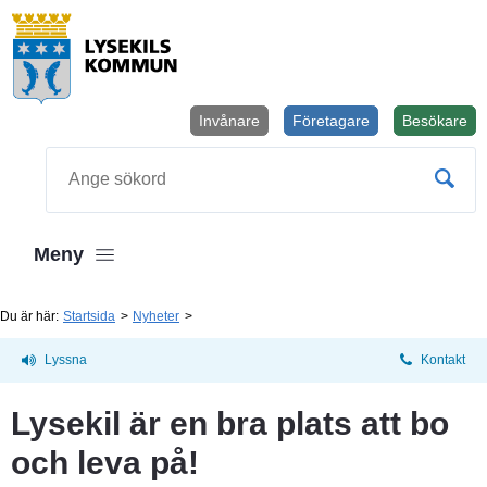
Invånare
Företagare
Besökare
Öppnas i
Sök
Meny
Du är här:
Startsida
Nyheter
Lyssna
Kontakt
Lysekil är en bra plats att bo 
och leva på!