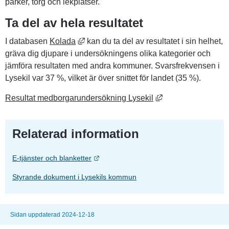
parker, torg och lekplatser.
Ta del av hela resultatet
Länk till annan webbplats, öppnas i nytt 
I databasen 
Kolada
 kan du ta del av resultatet i sin helhet, 
gräva dig djupare i undersökningens olika kategorier och 
jämföra resultaten med andra kommuner. Svarsfrekvensen i 
Lysekil var 37 %, vilket är över snittet för landet (35 %).
Länk till annan web
Resultat medborgarundersökning Lysekil
Relaterad information
Länk till annan webbplats.
E-tjänster och blanketter
Styrande dokument i Lysekils kommun
Sidan uppdaterad 2024-12-18