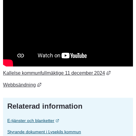
Länk till an
Kallelse kommunfullmäktige 11 december 2024
Länk till annan webbplats, öppnas i nytt föns
Webbsändning
Relaterad information
Länk till annan webbplats.
E-tjänster och blanketter
Styrande dokument i Lysekils kommun