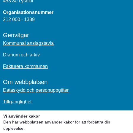
453 80 Lysekil
Organisationsnummer
212 000 - 1389
Genvägar
Kommunal anslagstavla
Diarium och arkiv
Fakturera kommunen
Om webbplatsen
Dataskydd och personuppgifter
Tillgänglighet
Om kakor
Vi använder kakor
Den här webbplatsen använder kakor för att förbättra din
Sociala medier
upplevelse.