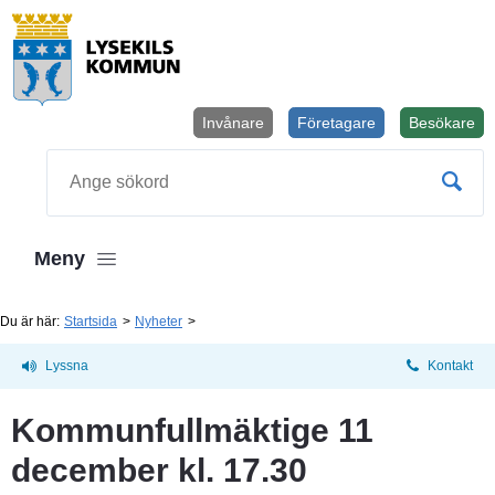
Invånare
Företagare
Besökare
Öppnas i
Sök
Meny
Du är här:
Startsida
Nyheter
Lyssna
Kontakt
Kommunfullmäktige 11 
december kl. 17.30