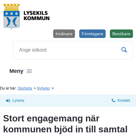
Invånare
Företagare
Besökare
Öppnas i
Sök
Meny
Du är här:
Startsida
Nyheter
Lyssna
Kontakt
Stort engagemang när 
kommunen bjöd in till samtal 