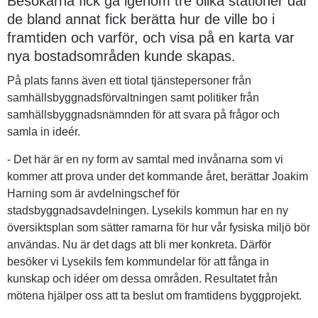
Besökarna fick gå igenom tre olika stationer där 
de bland annat fick berätta hur de ville bo i 
framtiden och varför, och visa på en karta var 
nya bostadsområden kunde skapas.
På plats fanns även ett tiotal tjänstepersoner från 
samhällsbyggnadsförvaltningen samt politiker från 
samhällsbyggnadsnämnden för att svara på frågor och 
samla in ideér.
- Det här är en ny form av samtal med invånarna som vi 
kommer att prova under det kommande året, berättar Joakim 
Harning som är avdelningschef för 
stadsbyggnadsavdelningen. Lysekils kommun har en ny 
översiktsplan som sätter ramarna för hur vår fysiska miljö bör 
användas. Nu är det dags att bli mer konkreta. Därför 
besöker vi Lysekils fem kommundelar för att fånga in 
kunskap och idéer om dessa områden. Resultatet från 
mötena hjälper oss att ta beslut om framtidens byggprojekt.