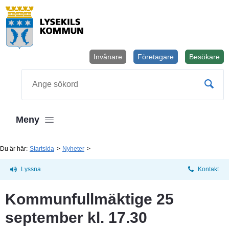
Invånare
Företagare
Besökare
Öppnas i
Sök
Meny
Du är här:
Startsida
Nyheter
Lyssna
Kontakt
Kommunfullmäktige 25 
september kl. 17.30