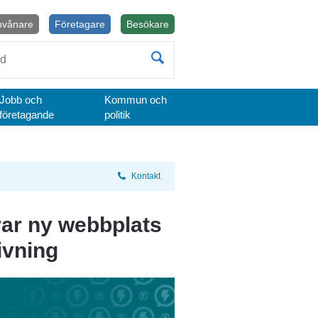
nvånare
Företagare
Besökare
Öppnas i nytt fönster.
Jobb och
Kommun och
företagande
politik
Kontakt
ar ny webbplats 
ivning