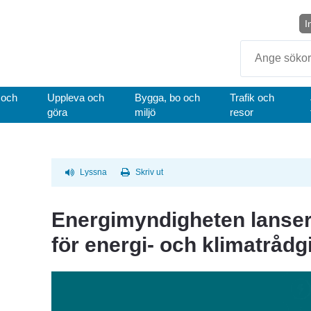
I
Sök
 och
Uppleva och
Bygga, bo och
Trafik och
göra
miljö
resor
Lyssna
Skriv ut
Energimyndigheten lanser
för energi- och klimatrådg