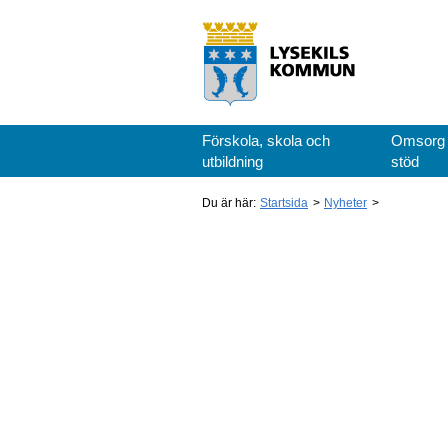
Förskola, skola och
Omsorg
utbildning
stöd
Du är här:
Startsida
Nyheter