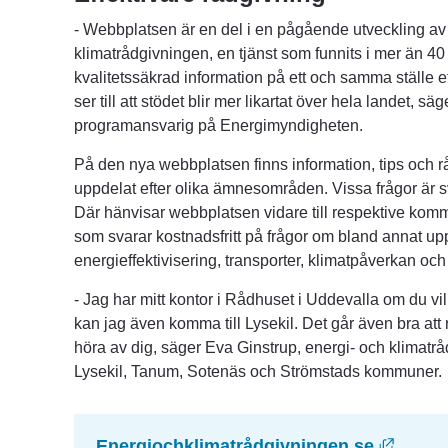
- Webbplatsen är en del i en pågående utveckling a
klimatrådgivningen, en tjänst som funnits i mer än 40
kvalitetssäkrad information på ett och samma ställe ef
ser till att stödet blir mer likartat över hela landet, sä
programansvarig på Energimyndigheten.
På den nya webbplatsen finns information, tips och råd 
uppdelat efter olika ämnesområden. Vissa frågor är svå
Där hänvisar webbplatsen vidare till respektive komm
som svarar kostnadsfritt på frågor om bland annat up
energieffektivisering, transporter, klimatpåverkan o
- Jag har mitt kontor i Rådhuset i Uddevalla om du vill
kan jag även komma till Lysekil. Det går även bra att r
höra av dig, säger Eva Ginstrup, energi- och klimatrå
Lysekil, Tanum, Sotenäs och Strömstads kommuner.
Länk t
Energiochklimatrådgivningen.se