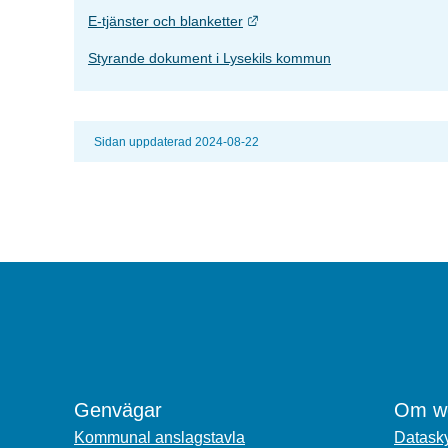
Länk till annan webbplats.
E-tjänster och blanketter
Styrande dokument i Lysekils kommun
Sidan uppdaterad 2024-08-22
Genvägar
Om we
Kommunal anslagstavla
Datasky