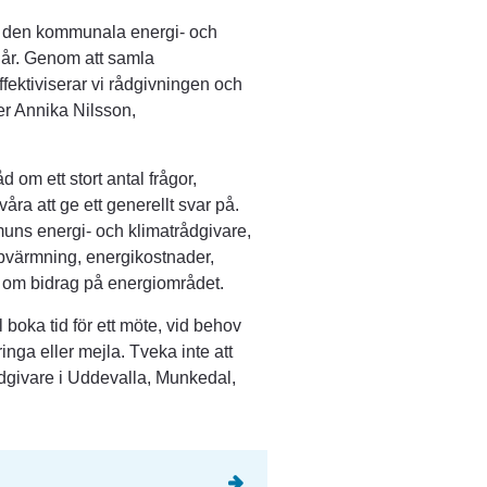
v den kommunala energi- och 
 år. Genom att samla 
fektiviserar vi rådgivningen och 
ger Annika Nilsson, 
om ett stort antal frågor, 
ra att ge ett generellt svar på. 
uns energi- och klimatrådgivare, 
pvärmning, energikostnader, 
ch om bidrag på energiområdet.
 boka tid för ett möte, vid behov 
inga eller mejla. Tveka inte att 
dgivare i Uddevalla, Munkedal, 
ill annan webbplats, öppnas i nytt fönster.