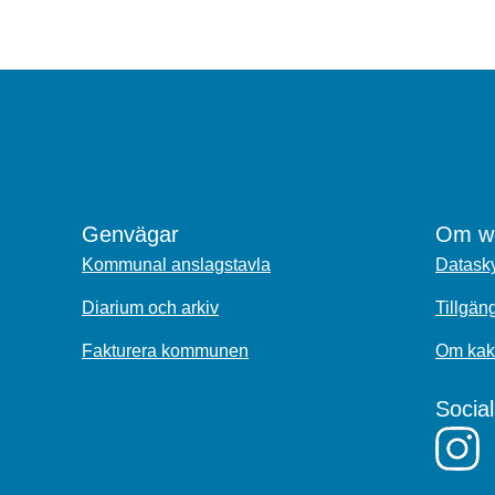
Genvägar
Om we
Kommunal anslagstavla
Datasky
Diarium och arkiv
Tillgän
Fakturera kommunen
Om kak
Socia