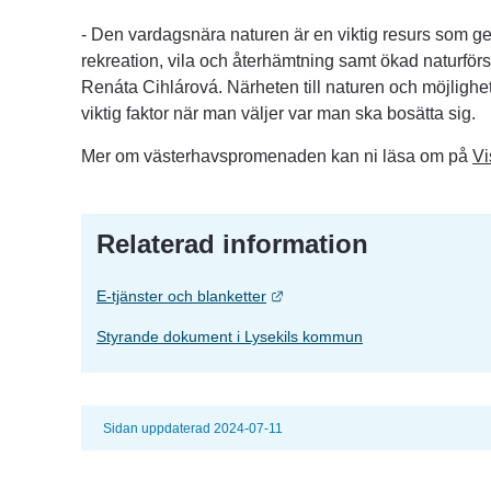
- Den vardagsnära naturen är en viktig resurs som ger mö
rekreation, vila och återhämtning samt ökad naturfö
Renáta Cihlárová. Närheten till naturen och möjlighet
viktig faktor när man väljer var man ska bosätta sig.
Mer om västerhavspromenaden kan ni läsa om på 
Vi
Relaterad information
Länk till annan webbplats.
E-tjänster och blanketter
Styrande dokument i Lysekils kommun
Sidan uppdaterad 2024-07-11