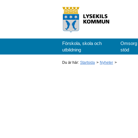
Förskola, skola och
Omsorg
utbildning
stöd
Du är här:
Startsida
Nyheter