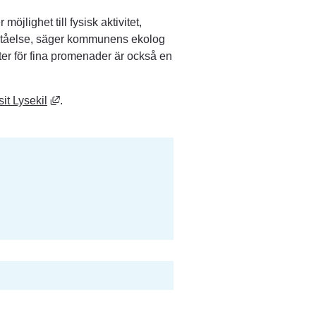
jlighet till fysisk aktivitet, 
rståelse, säger kommunens ekolog 
er för fina promenader är också en 
Länk till annan webbplats, öppnas i nytt fönster.
sit Lysekil
.