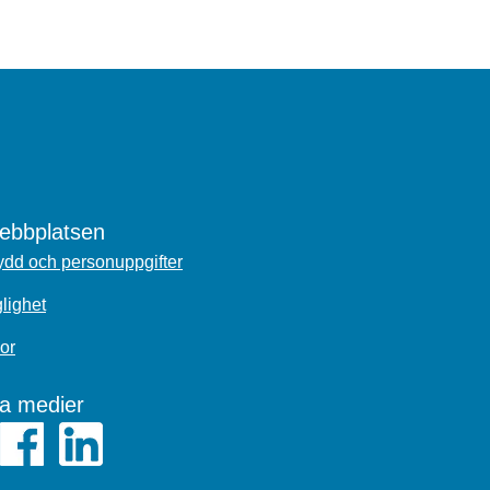
bbplatsen
dd och personuppgifter
glighet
or
la medier