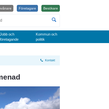
nvånare
Företagare
Besökare
Öppnas i nytt fönster.
Jobb och
Kommun och
företagande
politik
Kontakt
omenad