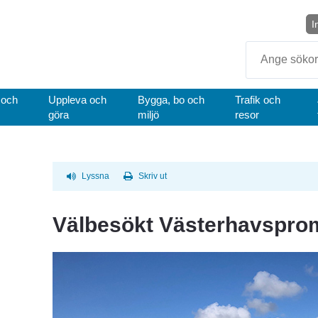
I
Sök
 och
Uppleva och
Bygga, bo och
Trafik och
göra
miljö
resor
Lyssna
Skriv ut
Välbesökt Västerhavspr