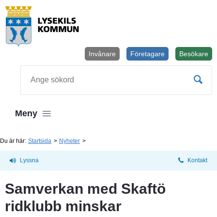
Invånare
Företagare
Besökare
Öppnas i
Sök
Meny
Du är här:
Startsida
Nyheter
Lyssna
Kontakt
Samverkan med Skaftö 
ridklubb minskar 