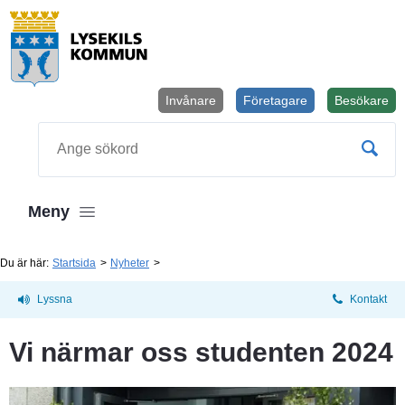
Invånare
Företagare
Besökare
Öppnas i
Sök
Meny
Du är här:
Startsida
Nyheter
Lyssna
Kontakt
Vi närmar oss studenten 2024