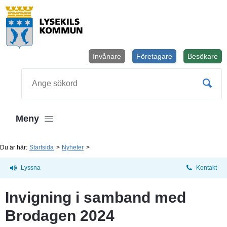
Invånare
Företagare
Besökare
Öppnas i
Sök
Meny
Du är här:
Startsida
Nyheter
Lyssna
Kontakt
Invigning i samband med 
Brodagen 2024