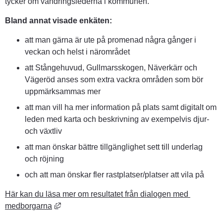
tycker om vandringslederna i kommunen.
Bland annat visade enkäten:
att man gärna är ute på promenad några gånger i 
veckan och helst i närområdet
att Stångehuvud, Gullmarsskogen, Näverkärr och 
Vägeröd anses som extra vackra områden som bör 
uppmärksammas mer
att man vill ha mer information på plats samt digitalt om 
leden med karta och beskrivning av exempelvis djur- 
och växtliv
att man önskar bättre tillgänglighet sett till underlag 
och röjning
och att man önskar fler rastplatser/platser att vila på
Här kan du läsa mer om resultatet från dialogen med 
Länk till annan webbplats, öppnas i nytt fönste
medborgarna