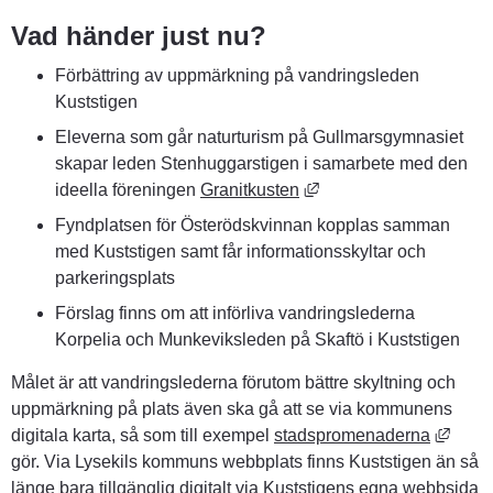
Vad händer just nu?
Förbättring av uppmärkning på vandringsleden 
Kuststigen
Eleverna som går naturturism på Gullmarsgymnasiet 
skapar leden Stenhuggarstigen i samarbete med den 
Länk till annan webbpla
ideella föreningen 
Granitkusten
Fyndplatsen för Österödskvinnan kopplas samman 
med Kuststigen samt får informationsskyltar och 
parkeringsplats
Förslag finns om att införliva vandringslederna 
Korpelia och Munkeviksleden på Skaftö i Kuststigen
Målet är att vandringslederna förutom bättre skyltning och 
uppmärkning på plats även ska gå att se via kommunens 
Länk 
digitala karta, så som till exempel 
stadspromenaderna
gör. Via Lysekils kommuns webbplats finns Kuststigen än så 
länge bara tillgänglig digitalt via 
Kuststigens egna webbsida