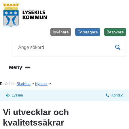
Invånare
Företagare
Besökare
Öppnas i
Sök
Meny
Du är här:
Startsida
Nyheter
Lyssna
Kontakt
Vi utvecklar och 
kvalitetssäkrar 