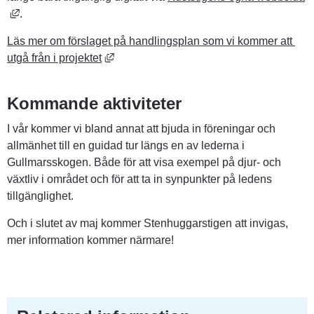
Länk till annan webbplats, öppnas i nytt fönster.
.
Läs mer om förslaget på handlingsplan som vi kommer att 
Länk till annan webbplats, öppnas i nytt 
utgå från i projektet
Kommande aktiviteter
I vår kommer vi bland annat att bjuda in föreningar och 
allmänhet till en guidad tur längs en av lederna i 
Gullmarsskogen. Både för att visa exempel på djur- och 
växtliv i området och för att ta in synpunkter på ledens 
tillgänglighet.
Och i slutet av maj kommer Stenhuggarstigen att invigas, 
mer information kommer närmare!