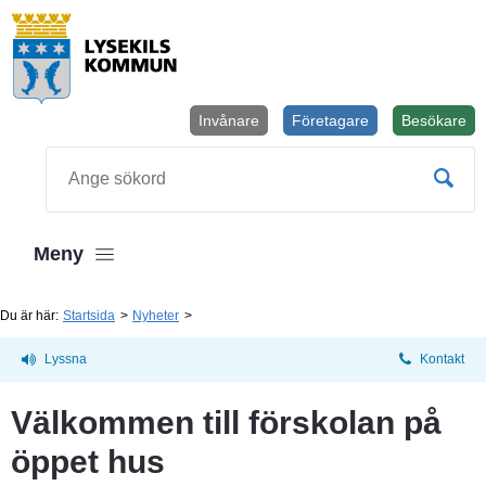
Invånare
Företagare
Besökare
Öppnas i
Sök
Meny
Du är här:
Startsida
Nyheter
Lyssna
Kontakt
Välkommen till förskolan på 
öppet hus