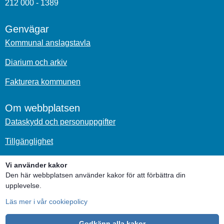
212 000 - 1389
Genvägar
Kommunal anslagstavla
Diarium och arkiv
Fakturera kommunen
Om webbplatsen
Dataskydd och personuppgifter
Tillgänglighet
Om kakor
Vi använder kakor
Den här webbplatsen använder kakor för att förbättra din
upplevelse.
Sociala medier
Läs mer i vår cookiepolicy
Godkänn alla kakor