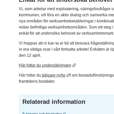
Vi, som arbetar med exploatering, näringslivsfrågor oc
kommunen, vill föra en aktiv dialog och samverka med
nya områden för verksamhetsetableringar i kombinatio
redan befintliga verksamhetsområden. Som ett steg i de
enkät för att undersöka behovet av verksamhetsmark
Vi hoppas att ni kan ta er tid att besvara frågeställnin
in era viktiga svar i vårt fortsatta arbete! Enkäten är 
den 12 april.
Länk till annan webbpl
Här hittar du undersökningen
Länk till annan webbplats
Här hittar du
 tidigare nyhe
t om bostadsförsörjning
framtidens bostäder.
Relaterad information
Länk till annan webbplats.
E-tjänster och blanketter