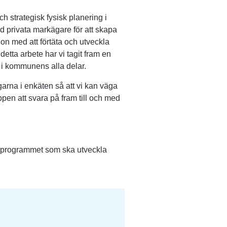
h strategisk fysisk planering i 
 privata markägare för att skapa 
n med att förtäta och utveckla 
tta arbete har vi tagit fram en 
 i kommunens alla delar.
garna i enkäten så att vi kan väga 
öppen att svara på fram till och med 
ats, öppnas i nytt fönster.
, öppnas i nytt fönster.
sprogrammet som ska utveckla 