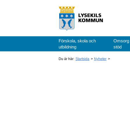
Förskola, skola och
Omsorg
utbildning
stöd
Du är här:
Startsida
Nyheter