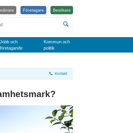
nvånare
Företagare
Besökare
Öppnas i nytt fönster.
Jobb och
Kommun och
företagande
politik
Kontakt
samhetsmark?