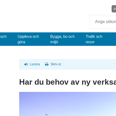
I
Sök
 och
Uppleva och
Bygga, bo och
Trafik och
göra
miljö
resor
Lyssna
Skriv ut
Har du behov av ny verk