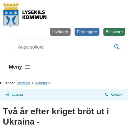
Invånare
Företagare
Besökare
Öppnas i
Sök
Meny
Du är här:
Startsida
Nyheter
Lyssna
Kontakt
Två år efter kriget bröt ut i 
Ukraina - 