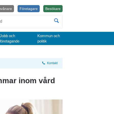
nvånare
Företagare
Besökare
Öppnas i nytt fönster.
Jobb och
Kommun och
företagande
politik
Kontakt
mmar inom vård 