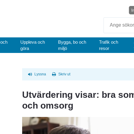
I
Sök
 och
Uppleva och
Bygga, bo och
Trafik och
göra
miljö
resor
Lyssna
Skriv ut
Utvärdering visar: bra so
och omsorg