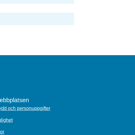
bbplatsen
dd och personuppgifter
glighet
or