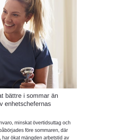
t bättre i sommar än 
av enhetschefernas 
nvaro, minskat övertidsuttag och 
 påbörjades före sommaren, där 
t, har ökat mängden arbetstid av 