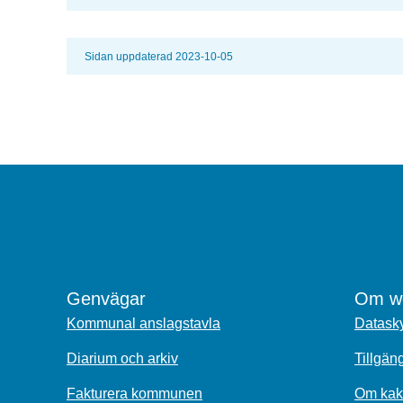
Sidan uppdaterad 2023-10-05
Genvägar
Om we
Kommunal anslagstavla
Datasky
Diarium och arkiv
Tillgän
Fakturera kommunen
Om kak