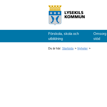
Förskola, skola och
Omsorg
utbildning
stöd
Du är här:
Startsida
Nyheter